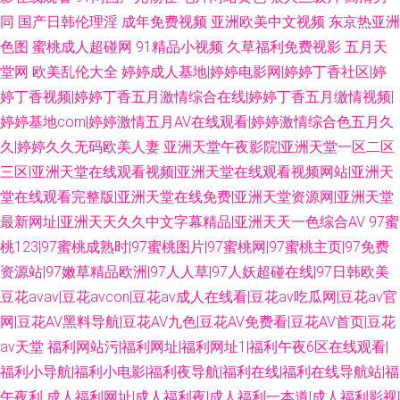
同
国产日韩伦理淫
成年免费视频
亚洲欧美中文视频
东京热亚洲
色图
蜜桃成人超碰网
91精品小视频
久草福利免费视影
五月天
堂网
欧美乱伦大全
婷婷成人基地|婷婷电影网|婷婷丁香社区|婷
婷丁香视频|婷婷丁香五月激情综合在线|婷婷丁香五月缴情视频|
婷婷基地com|婷婷激情五月AV在线观看|婷婷激情综合色五月久
久|婷婷久久无码欧美人妻
亚洲天堂午夜影院|亚洲天堂一区二区
三区|亚洲天堂在线观看视频|亚洲天堂在线观看视频网站|亚洲天
堂在线观看完整版|亚洲天堂在线免费|亚洲天堂资源网|亚洲天堂
最新网址|亚洲天天久久中文字幕精品|亚洲天天一色综合AV
97蜜
桃123|97蜜桃成熟时|97蜜桃图片|97蜜桃网|97蜜桃主页|97免费
资源站|97嫩草精品欧洲|97人人草|97人妖超碰在线|97日韩欧美
豆花avav|豆花avcon|豆花av成人在线看|豆花av吃瓜网|豆花av官
网|豆花AV黑料导航|豆花AV九色|豆花AV免费看|豆花AV首页|豆花
av天堂
福利网站污|福利网址|福利网址1|福利午夜6区在线观看|
福利小导航|福利小电影|福利夜导航|福利在线|福利在线导航站|福
午夜利
成人福利网址|成人福利夜|成人福利一本道|成人福利影视|