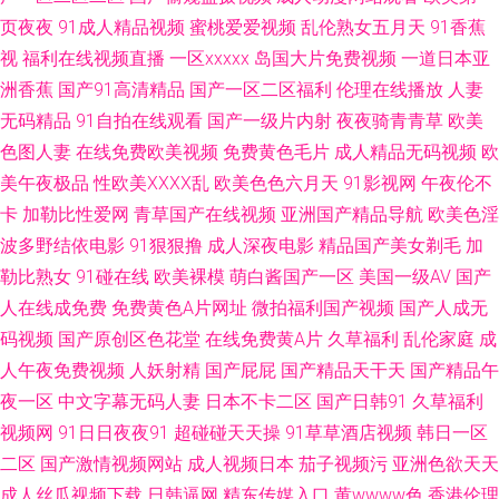
尹色 深夜福利姬 亚洲性爱欧美色图 欧美岛国网站 草莓视频在线播放 最新久
页夜夜
91成人精品视频
蜜桃爱爱视频
乱伦熟女五月天
91香蕉
视
福利在线视频直播
一区xxxxx
岛国大片免费视频
一道日本亚
草视频观看 欧美性爱一级久久 国产极品天天插 91你懂的在线 午夜伦理福利
洲香蕉
国产91高清精品
国产一区二区福利
伦理在线播放
人妻
无码精品
91自拍在线观看
国产一级片内射
夜夜骑青青草
欧美
久久国产精品√√ 成人福利影院 伊人成人影视综合 欧美亚州色的图 东京热五
色图人妻
在线免费欧美视频
免费黄色毛片
成人精品无码视频
欧
月天婷婷 91免费高清视频 日韩A级电影网 久草精品在线 www操碰 91n视频
美午夜极品
性欧美ⅩⅩⅩⅩ乱
欧美色色六月天
91影视网
午夜伦不
卡
加勒比性爱网
青草国产在线视频
亚洲国产精品导航
欧美色淫
网站 午夜福利91视频 91丝足 三级av片在线看 黄色视频久久 www快播 亚州
波多野结依电影
91狠狠撸
成人深夜电影
精品国产美女剃毛
加
勒比熟女
91碰在线
欧美裸模
萌白酱国产一区
美国一级AV
国产
无码9Ⅱ视频 日韩精品国产精品 激情桃色五月天 成人精品视频 51视频国产 青
人在线成免费
免费黄色A片网址
微拍福利国产视频
国产人成无
码视频
国产原创区色花堂
在线免费黄A片
久草福利
乱伦家庭
成
草午夜影院 国产精品自在线 91色se 少妇日皮 狠狠撸大香蕉月天 wwwA片 偷
人午夜免费视频
人妖射精
国产屁屁
国产精品天干天
国产精品午
拍第二页 九九性爱网 97人人干人人操 三级片在线导航 巨乳jk被后入 超碰九
夜一区
中文字幕无码人妻
日本不卡二区
国产日韩91
久草福利
视频网
91日日夜夜91
超碰碰天天操
91草草酒店视频
韩日一区
色111 亚洲龙1级a片 欧美色图1在线 韩国精品人妻 avtt自拍网 偷拍青青草 精
二区
国产激情视频网站
成人视频日本
茄子视频污
亚洲色欲天天
成人丝瓜视频下载
日韩逼网
精东传媒入口
黄wwww色
香港伦理