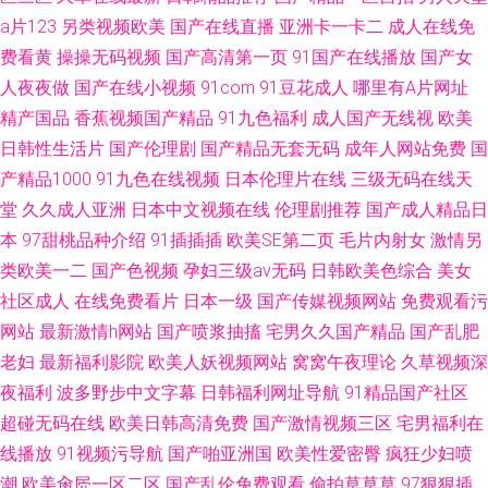
a片123
另类视频欧美
国产在线直播
亚洲卡一卡二
成人在线免
费看黄
操操无码视频
国产高清第一页
91国产在线播放
国产女
人夜夜做
国产在线小视频
91com
91豆花成人
哪里有A片网址
精产国品
香蕉视频国产精品
91九色福利
成人国产无线视
欧美
日韩性生活片
国产伦理剧
国产精品无套无码
成年人网站免费
国
产精品1000
91九色在线视频
日本伦理片在线
三级无码在线天
堂
久久成人亚洲
日本中文视频在线
伦理剧推荐
国产成人精品日
本
97甜桃品种介绍
91插插插
欧美SE第二页
毛片内射女
激情另
类欧美一二
国产色视频
孕妇三级av无码
日韩欧美色综合
美女
社区成人
在线免费看片
日本一级
国产传媒视频网站
免费观看污
网站
最新激情h网站
国产喷浆抽搐
宅男久久国产精品
国产乱肥
老妇
最新福利影院
欧美人妖视频网站
窝窝午夜理论
久草视频深
夜福利
波多野步中文字幕
日韩福利网址导航
91精品国产社区
超碰无码在线
欧美日韩高清免费
国产激情视频三区
宅男福利在
线播放
91视频污导航
国产啪亚洲国
欧美性爱密臀
疯狂少妇喷
潮
欧美肏屄一区二区
国产乱伦免费观看
偷拍草草草
97狠狠插