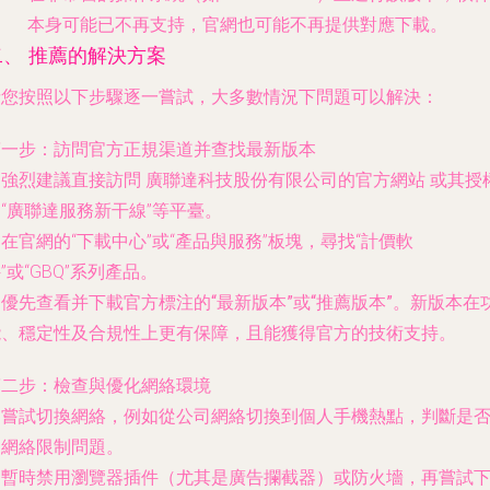
本身可能已不再支持，官網也可能不再提供對應下載。
二、 推薦的解決方案
請您按照以下步驟逐一嘗試，大多數情況下問題可以解決：
第一步：訪問官方正規渠道并查找最新版本
. 強烈建議直接訪問
廣聯達科技股份有限公司的官方網站
或其授
“廣聯達服務新干線”等平臺。
. 在官網的“下載中心”或“產品與服務”板塊，尋找“計價軟
”或“GBQ”系列產品。
.
優先查看并下載官方標注的“最新版本”或“推薦版本”
。新版本在
能、穩定性及合規性上更有保障，且能獲得官方的技術支持。
第二步：檢查與優化網絡環境
. 嘗試切換網絡，例如從公司網絡切換到個人手機熱點，判斷是
為網絡限制問題。
. 暫時禁用瀏覽器插件（尤其是廣告攔截器）或防火墻，再嘗試