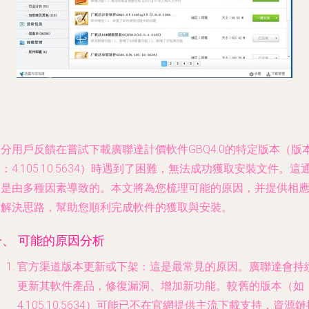
分用戶反饋在嘗試下載廣聯達計價軟件GBQ4.0的特定版本（版
：4.105.10.5634）時遇到了困難，無法成功獲取安裝文件。這
常是由多種因素導致的。本文將為您梳理可能的原因，并提供相
的解決思路，幫助您順利完成軟件的獲取與安裝。
一、 可能的原因分析
官方渠道版本更新或下架
：這是最常見的原因。廣聯達會持
更新其軟件產品，修復漏洞、增加新功能。較舊的版本（如
4.105.10.5634）可能已不在官網提供主流下載支持，資源鏈