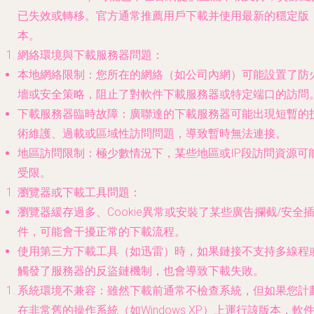
已失效或轉移。官方通常推薦用戶下載并使用最新的穩定版
本。
網絡環境與下載服務器問題
：
本地網絡限制
：您所在的網絡（如公司內網）可能設置了防
墻或安全策略，阻止了對軟件下載服務器或特定端口的訪問
下載服務器臨時故障
：廣聯達的下載服務器可能出現短暫的
術維護、過載或區域性訪問問題，導致暫時無法連接。
地區訪問限制
：極少數情況下，某些地區或IP段訪問資源可
受限。
瀏覽器或下載工具問題
：
瀏覽器緩存過多、Cookie異常或安裝了某些廣告攔截/安全
件，可能會干擾正常的下載流程。
使用第三方下載工具（如迅雷）時，如果鏈接不支持多線程
觸發了服務器的反盜鏈機制，也會導致下載失敗。
系統環境不兼容
：雖然下載前通常不檢查系統，但如果您計
在非常舊的操作系統（如Windows XP）上運行該版本，軟