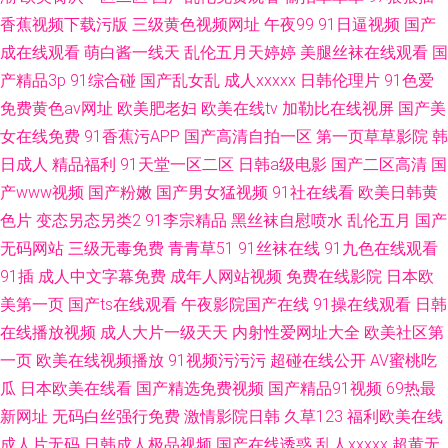
香蕉视频下载污版
三级黄色视频网址
午夜99
91日逼视频
国产
成在线观看
萌白酱一线天
乱伦五月天婷婷
美腿丝袜在线观看
国
产精品3p
91综合碰
国产乱女乱
成人xxxxx
日韩伦理片
91色爱
免费黄色av网址
欧美肥老妇
欧美在线tv
加勒比在线视屏
国产美
女在线免费
91香蕉污APP
国产高清自拍一区
第一页草草影院
韩
日成人
精品福利
91天堂一区二区
日韩a级电影
国产二区高清
国
产www视频
国产粉嫩
国产男女猛视频
91社在线看
欧美日韩黄
色片
变态另态另类2
91李宗精品
黑丝袜自慰喷水
乱伦五月
国产
无码网站
三级无毒免费
青青草51
91丝袜在线
91九色在线观看
91插
成人中文字幕免费
成年人网站视频
免费在线影院
日本欧
美第一页
国产ts在线观看
午夜影院国产在线
91操在线观看
日韩
在线播放视频
成人大片一级天天
内射性爱网址大全
欧美社区第
一页
欧美在线视频播放
91视频污污污
超碰在线公开
AV蜜桃吃
瓜
日本欧美在线看
国产精选免费视频
国产精品91视频
69热最
新网址
无码白丝强行免费
激情影院日韩
久草123
福利欧美在线
成人片无码
日韩成人极品视频
国产在线诱惑
乱人xxxxx
超黄无