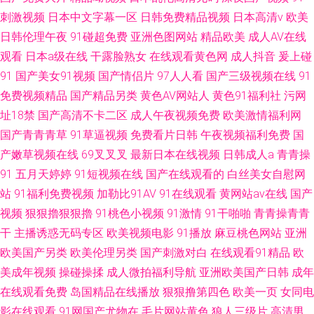
刺激视频
日本中文字幕一区
日韩免费精品视频
日本高清v
欧美
日韩伦理午夜
91碰超免费
亚洲色图网站
精品欧美
成人AV在线
观看
日本a级在线
干露脸熟女
在线观看黄色网
成人抖音
爰上碰
91
国产美女91视频
国产情侣片
97人人看
国产三级视频在线
91
免费视频精品
国产精品另类
黄色AV网站人
黄色91福利社
污网
址18禁
国产高清不卡二区
成人午夜视频免费
欧美激情福利网
国产青青青草
91草逼视频
免费看片日韩
午夜视频福利免费
国
产嫩草视频在线
69叉叉叉
最新日本在线视频
日韩成人a
青青操
91
五月天婷婷
91短视频在线
国产在线观看的
白丝美女自慰网
站
91福利免费视频
加勒比91AV
91在线观看
黄网站av在线
国产
视频
狠狠擼狠狠擼
91桃色小视频
91激情
91干啪啪
青青操青青
干
主播诱惑无码专区
欧美视频电影
91播放
麻豆桃色网站
亚洲
欧美国产另类
欧美伦理另类
国产刺激对白
在线观看91精品
欧
美成年视频
操碰操揉
成人微拍福利导航
亚洲欧美国产日韩
成年
在线观看免费
岛国精品在线播放
狠狠撸第四色
欧美一页
女同电
影在线观看
91网国产尤物在
毛片网站黄色
狼人三级片
高清男