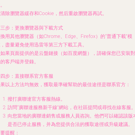
載。
. 清除瀏覽器緩存和Cookie，然后重啟瀏覽器再試。
第三步：更換瀏覽器與下載方式
. 換用其他瀏覽器（如Chrome、Edge、Firefox）的“普通下載”模
式，
盡量避免使用迅雷等第三方下載工具
。
. 如果頁面提供的是云盤鏈接（如百度網盤），請確保您已安裝
應的客戶端并登錄。
第四步：直接聯系官方客服
如果以上方法均無效，獲取最準確幫助的最佳途徑是聯系官方：
撥打廣聯達官方客服熱線。
訪問“廣聯達服務新干線”網站，在社區提問或尋找在線客服
向您當地的廣聯達銷售或服務人員咨詢。他們可以確認該版
是否已停止服務，并為您提供合法的獲取途徑或升級建議。
重要提醒
：