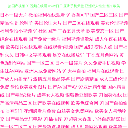
日本一级大片
微拍福利在线观看
91香蕉APP
国产二区三区
国产
蜜臀AV性生活 成人小视频APP 老司机操逼视频 www偷拍 午夜福利韩国 九九
精品性
乱伦种子
美国伦理大片
国产二区在线观看
美女伦理视频
热国产视频 91视频在线看 www日日 亚洲手机天堂 亚洲成人性生活片 欧美
福利偷拍小视频
91社区国产
丁香五月天堂
欧美变态一区
国产
综合在线观看
国产免费一级片
福利视频资源站
成人午夜在线观
精品综合 福利影院2P 97在线视频亚洲 日韩欧美a免费 狠狠撸在线网站 www
看
欧美图片在线观看
在线观看h视频
国产a级0
变性人妖
国产福
利永久
日韩中文字幕观看
足交在线播放91
丁香五月色网站
黄
伊人a片 少妇超碰在线播放 欧美A级性爱 福利社午夜 www黄色网址 婷婷网
色3级抢网站
国产一区二区
日本一级婬片
久久免费手机视频
学
生妹Av网站
亚洲人成免费网站
91大神自拍
福利片在线观看
国
天堂网 久久精品青青草 AV国产做爱 亚洲超碰在线 另类制服av 91无码精品蜜
产成人内射无码
激情五月极品婷婷
国产剧情精品
成人三级伦理
免费
偷怕欧美亚州图片
国产AV国产AV
97亚洲精华液
国内精自
桃 天天摸超碰天天操 狼友AV在线 变态另类在线 91免费热播视频 色香焦尹人
线
国产精品3级片
成年女人视频
狠狠撸亚洲欧美
91操碰在线
国
网 麻豆传媒视频 超碰色狠 五月天婷婷专区7 白丝喷水喷浆 色偷拍网 日本人
产高清精品二区
国产欧美在线视频
欧美色综合网
91国产自拍偷
拍
香蕉911
花蝴蝶看片免费
白丝美女免费网站
欧美女人与动物
人插 韩日VA 91综合国产 日韩无码三级 久热伊人88 超碰狠狠草 婷婷五月份
交
国产精品无码电影
91插插库
97超碰大香蕉
户外自慰影院
国
产一区二区二区
国产偷窥盗摄视频
成人动漫网站观看
欧美第一