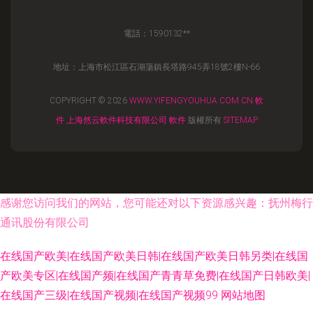
電話：1590132**
地址：上海市松江區石湖蕩鎮長塔路945弄18號2樓N-66
COPYRIGHT © 2026
WWW.YIFENGYOUHUA.COM.CN
軟
件
上海然云軟件科技有限公司
軟件
版權所有
SITEMAP
感谢您访问我们的网站，您可能还对以下资源感兴趣：抚州梅行
通讯股份有限公司
在线国产欧美|在线国产欧美日韩|在线国产欧美日韩另类|在线国
产欧美专区|在线国产频|在线国产青青草免费|在线国产日韩欧美|
在线国产三级|在线国产视频|在线国产视频99
网站地图