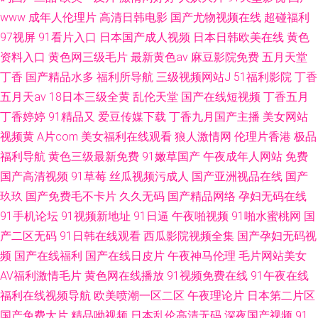
www
成年人伦理片
高清日韩电影
国产尤物视频在线
超碰福利
97视屏
91看片入口
日本国产成人视频
日本日韩欧美在线
黄色
资料入口
黄色网三级毛片
最新黄色av
麻豆影院免费
五月天堂
丁香
国产精品水多
福利所导航
三级视频网站J
51福利影院
丁香
五月天av
18日本三级全黄
乱伦天堂
国产在线短视频
丁香五月
丁香婷婷
91精品又
爱豆传媒下载
丁香九月国产主播
美女网站
视频黄
A片com
美女福利在线观看
狼人激情网
伦理片香港
极品
福利导航
黄色三级最新免费
91嫩草国产
午夜成年人网站
免费
国产高清视频
91草莓
丝瓜视频污成人
国产亚洲视品在线
国产
玖玖
国产免费毛不卡片
久久无码
国产精品网络
孕妇无码在线
91手机论坛
91视频新地址
91日逼
午夜啪视频
91啪水蜜桃网
国
产二区无码
91日韩在线观看
西瓜影院视频全集
国产孕妇无码视
频
国产在线福利
国产在线日皮片
午夜神马伦理
毛片网站美女
AV福利激情毛片
黄色网在线播放
91视频免费在线
91午夜在线
福利在线视频导航
欧美喷潮一区二区
午夜理论片
日本第二片区
国产免费大片
精品呦视频
日本乱伦高清无码
深夜国产视频
91