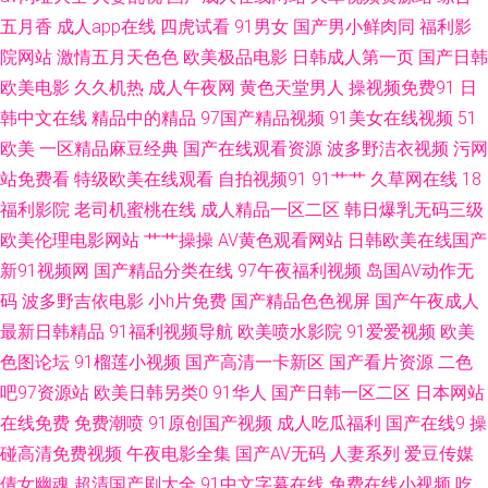
免费进 国产另类在线 狼友www 丝袜人妻中文字幕 avtt伊人 AV综合伦理 91n
五月香
成人app在线
四虎试看
91男女
国产男小鲜肉同
福利影
院网站
激情五月天色色
欧美极品电影
日韩成人第一页
国产日韩
免费处女 黄色视屏观看一区 青娱乐AV网站 伊人久久大香 菠萝AV在线电影 黄
欧美电影
久久机热
成人午夜网
黄色天堂男人
操视频免费91
日
韩中文在线
精品中的精品
97国产精品视频
91美女在线视频
51
色美女视频 蜜桃精品一区二 色色欧美人妖 午夜成人导航 亚洲爱豆天堂玩 三
欧美
一区精品麻豆经典
国产在线观看资源
波多野洁衣视频
污网
级成年在线 偷窥自拍五月天 亚洲另类春色小说 91发布页 97人人操人人插 国
站免费看
特级欧美在线观看
自拍视频91
91艹艹
久草网在线
18
福利影院
老司机蜜桃在线
成人精品一区二区
韩日爆乳无码三级
产色交网址 欧美色图网址 五月婷婷操逼 91精选在线观看 超碰久碰 久草众合
欧美伦理电影网站
艹艹操操
AV黄色观看网站
日韩欧美在线国产
新91视频网
国产精品分类在线
97午夜福利视频
岛国AV动作无
网 狠狠撸日日操 日韩欧美wwww 91网站黄 成人论坛资源 国产日韩久 欧美
码
波多野吉依电影
小h片免费
国产精品色色视屏
国产午夜成人
最新日韩精品
91福利视频导航
欧美喷水影院
91爱爱视频
欧美
福利一区 人妻东京热 日韩中文欧美 国产91色 美女片导航 天堂福利av 91久
色图论坛
91榴莲小视频
国产高清一卡新区
国产看片资源
二色
吧97资源站
欧美日韩另类0
91华人
国产日韩一区二区
日本网站
久香蕉超碰 亚洲性爱巨场 成人日B福利视频 欧美人妖黄网 五月丁香福利网
在线免费
免费潮喷
91原创国产视频
成人吃瓜福利
国产在线9
操
草逼资源导航 激情一道本 人妖黃色一級A片 中文字幕一二一三 国产AB高清
碰高清免费视频
午夜电影全集
国产AV无码
人妻系列
爱豆传媒
倩女幽魂
超清国产剧大全
91中文字幕在线
免费在线小视频
吃