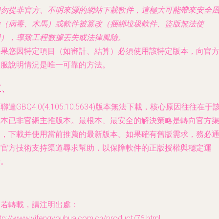
切勿從非官方、不明來源的網站下載軟件
，這極大可能帶來安全
險（病毒、木馬）或軟件被篡改（捆綁垃圾軟件、盜版無法使
用），導致工程數據丟失或法律風險。
如果您因特定項目（如審計、結算）必須使用該特定版本，向官
客服說明情況是唯一可靠的方法。
三、
聯達GBQ4.0(4.105.10.5634)版本無法下載，核心原因往往在于
版本已非官網主推版本。最根本、最安全的解決策略是
轉向官方
道，下載并使用當前推薦的最新版本
。如果確有舊版需求，務必
過官方技術支持渠道尋求幫助，以保障軟件的正版授權與穩定運
行。
如若轉載，請注明出處：
tp://www.yifengyouhua.com.cn/product/76.html