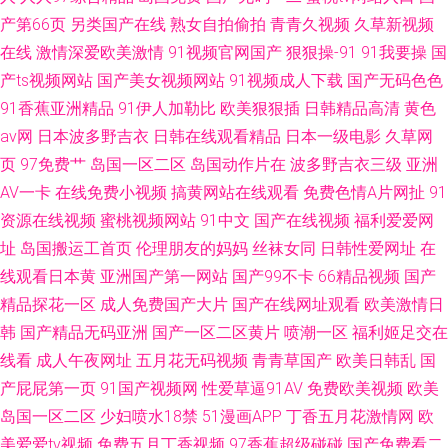
产第66页
另类国产在线
熟女自拍偷拍
青青久视频
久草新视频
在线
激情深爱欧美激情
91视频官网国产
狠狠操-91
91我要操
国
产ts视频网站
国产美女视频网站
91视频成人下载
国产无码色色
91香蕉亚洲精品
91伊人加勒比
欧美狠狠插
日韩精品高清
黄色
av网
日本波多野吉衣
日韩在线观看精品
日本一级电影
久草网
页
97免费艹
岛国一区二区
岛国动作片在
波多野吉衣三级
亚洲
AV一卡
在线免费小视频
搞黄网站在线观看
免费色情A片网扯
91
资源在线视频
蜜桃视频网站
91中文
国产在线视频
福利爱爱网
址
岛国搬运工首页
伦理朋友的妈妈
丝袜女同
日韩性爱网址
在
线观看日本黄
亚洲国产第一网站
国产99不卡
66精品视频
国产
精品探花一区
成人免费国产大片
国产在线网址观看
欧美激情日
韩
国产精品无码亚洲
国产一区二区黄片
喷潮一区
福利姬足交在
线看
成人午夜网址
五月花无码视频
青青草国产
欧美日韩乱
国
产屁屁第一页
91国产视频网
性爱草逼91AV
免费欧美视频
欧美
岛国一区二区
少妇喷水18禁
51漫画APP
丁香五月花激情网
欧
美爱爱tv视频
免费五月丁香视频
97香蕉超级碰碰
国产免费看二