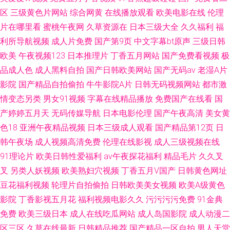
区
三级黄色片网站
综合网黄
在线播放观看
欧美电影在线
伦理
片在哪里看
蜜桃午夜网
久草资源在
日本三级大全
久久福利
福
利所导航视频
成人片免费
国产第9页
中文字幕bt原声
三级日韩
欧美
午夜视频123
日本推理片
丁香五月网站
国产免费看视频
极
品成人色
成人黑料自拍
国产日韩欧美网站
国产无码av
老湿A片
影院
国产精品自拍偷拍
牛牛影院A片
日韩无码视频网站
都市激
情变态另类
男女91视频
字幕在线精品播放
免费国产在线看
国
产婷婷五月天
无码传媒导航
日本电影伦理
国产午夜高清
美女黄
色18
亚洲午夜精品视频
日本三级成人观看
国产精品第12页
日
韩午夜场
成人视频高清免费
伦理在线影视
成人三级视频在线
91理论片
欧美日韩性爱福利
av午夜探花福利
精品毛片
久久叉
叉
另类人妖视频
欧美熟妇穴视频
丁香五月V国产
日韩黄色网址
豆花福利视频
轮理片自拍偷拍
日韩欧美美女视频
欧美A级黄色
影院
丁香影视五月花
福利视频电影久久
污污污污免费
91金典
免费
欧美三级日本
成人在线吃瓜网站
成人岛国影院
成人动漫二
区三区
久草在线最新
日韩精品推荐
国产精品一区自拍
男人天堂