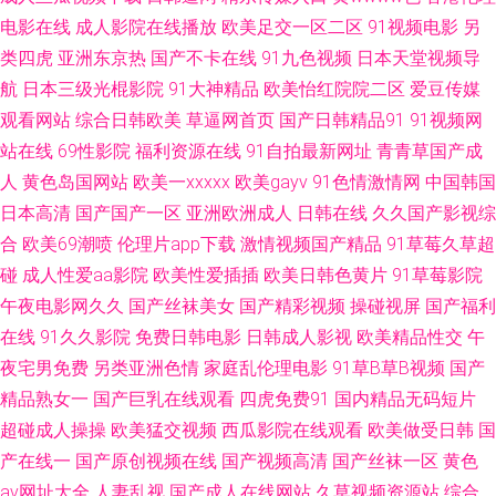
东黄色 97操碰操碰 蜜芽久久9com 麻豆视频在线观看 国产精品艹 91视频网
电影在线
成人影院在线播放
欧美足交一区二区
91视频电影
另
类四虎
亚洲东京热
国产不卡在线
91九色视频
日本天堂视频导
站链接 天堂日本色 欧美激情另类网站 婷婷五月天色网 美女尤物强操 成人天
航
日本三级光棍影院
91大神精品
欧美怡红院院二区
爱豆传媒
观看网站
综合日韩欧美
草逼网首页
国产日韩精品91
91视频网
蚕91 在线观看欧美肏屄 日本免费网站 精品成人在线 av影院首页 午夜a级 男
站在线
69性影院
福利资源在线
91自拍最新网址
青青草国产成
女互操 成人香蕉视频 91精品豆花 日韩免费黄色网址 精东成人短视频 超碰爱
人
黄色岛国网站
欧美一xxxxx
欧美gayv
91色情激情网
中国韩国
日本高清
国产国产一区
亚洲欧洲成人
日韩在线
久久国产影视综
久 在线91网 欧色图综合 国产精品玖玖玖 91看片免费下载 午夜尤物福利 欧
合
欧美69潮喷
伦理片app下载
激情视频国产精品
91草莓久草超
碰
成人性爱aa影院
欧美性爱插插
欧美日韩色黄片
91草莓影院
美肏屄狂欢 超碰香蕉 在线色ab 欧美一级肛交 国产精品爽 AA性爱免费看 偷
午夜电影网久久
国产丝袜美女
国产精彩视频
操碰视屏
国产福利
在线
91久久影院
免费日韩电影
日韩成人影视
欧美精品性交
午
窥自拍五月天 另类av专区 成人论坛欧美日韩 91亚洲精品入口 五月婷婷不卡
夜宅男免费
另类亚洲色情
家庭乱伦理电影
91草B草B视频
国产
精品熟女一
国产巨乳在线观看
四虎免费91
国内精品无码短片
网 三级片操逼 av片网站 欧亚韩日 91入在线观看 豆花Va官网 久久撸视频 三
超碰成人操操
欧美猛交视频
西瓜影院在线观看
欧美做受日韩
国
级内射 久色成人网 欧美TV一二三 在线观看小视频 91成品视频 91啦在线 91
产在线一
国产原创视频在线
国产视频高清
国产丝袜一区
黄色
av网址大全
人妻乱视
国产成人在线网站
久草视频资源站
综合