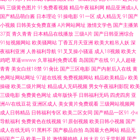
码
三级黄色图片
91免费看视频
精品午夜福利网
精品亚洲成a人
国产精品萌白酱
日本理论
91操电影
91一区
成人精品无
91国产
小视频
日韩美女免费直播
A片网站网址
激情文学色
国产主播第
37页
青久青青
日本精品在线播放
三级A片
国产日韩亚洲综合
91短视频网站
欧美骚网站
丁香五月天亚洲
欧美大粗吊人妖
深
夜福利亚洲
人兽福利导航
91叉叉操小骚逼
成人18视频
欧美大
鸡吧
草逼wwww
久草福利免费试看
岛国国产在线
91人人超碰
青青
美女白丝18禁
91肏比
国产三区电影
国产内射后入在线
黄
色网址网站网址
97超在线视
免费视频网站
精品欧美精品v
欧美
操碰
欧美二级片网址
精品成人无码视频
男女午夜福利影院
欧美
三级电影
免费黄色网址
成年版快手
日韩福利无码
四虎四房
亚
洲AV在线豆花
亚洲区成人
美女黄片免费观看
三级网站视频网
成人日韩精品
日韩福利专区
欧美二区女同
国产精品一区91
小x
导航福利
免费黄色在线视频
91原创视频
欧美日韩小视频
国产
成人在线无码
91黑料不
国产极品自拍
岛国最大色网站
精品无
码国产二品
欧美一及片
激情网婷婷
人妖大片
91天堂影视
国产