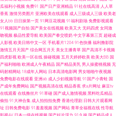
欧美性爱第三页 午夜导航 91视频合集 成人伊人丫视频 久热草福利导航 日韩
瓜福利小视频
免费91
国产日产亚洲精品
91社在线高清
人人草
香蕉
激情另类图片
亚洲欧美在线观看
成人三级成人三级
欧美老
色情激情 91逼在线 草莓视频COP 韩国免费av大全 91牛逼 国产精品情侣自拍
女人bb
日日操第一页
91网豆花视频
91福利剧场
免费影视观看
91视频国产自拍
国产美女在线视频
欧美又大
无码四虎
女同激
99福利在线视频 大香蕉AV在线 老熟女自慰91 日韩色色 在线观看色 91在线
吻视频
极品性爱导航
欧美国产拳交喷奶
中文字幕第三页
超碰成
人影视
欧美日韩中文一区
手机看片1204
91色快播
福利撸影院
超碰 91少妇黑丝 超碰天堂网 亚洲另类小说欧美 成人a视频 老司机曹逼视频
激情五月天国产
综合网五月天
美女主播青草
国产高清不卡视频
午夜剧场在线爽爽 俺去啦综合网址 黄色三级人妻 日韩一级片VV 91精品视频
四虎影视
欧美一区在线
操碰视频
五月天婷婷欧美
欧美大BB
国
产福利啪啪
欧洲成人午夜精品
国产精品美乳
男人操蜜桃视频
无
网 精品福利局 五月天黄色网 www色哟哟 97er人人操 激情肏屄网 深夜寂寞
码射精网站
18成年人网站
日本高清电影网
男女啪啪午夜视频
免费电影在线观看
亚洲ab
成人少妇视频导航
91国产小青蛙
国
影院 91看国产导航 超碰人人操在线 九九国产 日韩干逼网 97资源在线视频
产成年免费网站
国产视频高清在线
精品香蕉
求a片网址
麻豆tv
在线观看
在线撸丝片
91草碰
国产成人激情视频
黑料吃瓜精品
久久精品视频32 日韩成网 91综合在线观看 国产福利2025 欧美00 亚洲五码
偷拍
91大神合集
成人拍拍拍免费
香港伦理剧
日韩大片观看网
蜜桃 俺去射啦 精品国产免费人 日本不卡 av搬运工 久久草福利www 视频福
址
日韩免费电影
91羞羞视频
国产网站
青草全福视在线
性导航
影视AV
日本一级在线视频
国产好片浮力
91久操
国产精品成人