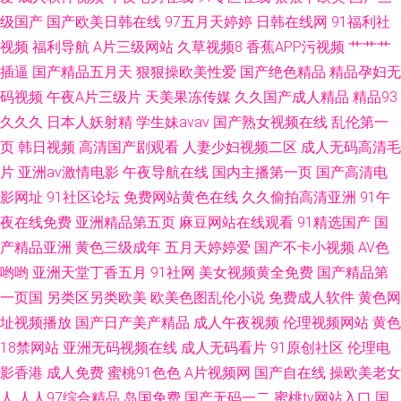
级国产
国产欧美日韩在线
97五月天婷婷
日韩在线网
91福利社
视频
福利导航
A片三级网站
久草视频8
香蕉APP污视频
艹艹艹
插逼
国产精品五月天
狠狠操欧美性爱
国产绝色精品
精品孕妇无
码视频
午夜A片三级片
天美果冻传媒
久久国产成人精品
精品93
久久久
日本人妖射精
学生妹avav
国产熟女视频在线
乱伦第一
页
韩日视频
高清国产剧观看
人妻少妇视频二区
成人无码高清毛
片
亚洲av激情电影
午夜导航在线
国内主播第一页
国产高清电
影网址
91社区论坛
免费网站黄色在线
久久偷拍高清亚洲
91午
夜在线免费
亚洲精品第五页
麻豆网站在线观看
91精选国产
国
产精品亚洲
黄色三级成年
五月天婷婷爱
国产不卡小视频
AV色
哟哟
亚洲天堂丁香五月
91社网
美女视频黄全免费
国产精品第
一页国
另类区另类欧美
欧美色图乱伦小说
免费成人软件
黄色网
址视频播放
国产日产美产精品
成人午夜视频
伦理视频网站
黄色
18禁网站
亚洲无码视频在线
成人无码看片
91原创社区
伦理电
影香港
成人免费
蜜桃91色色
A片视频网
国产自在线
操欧美老女
人
人人97综合精品
岛国免费
国产无码一二
蜜桃tv网站入口
国