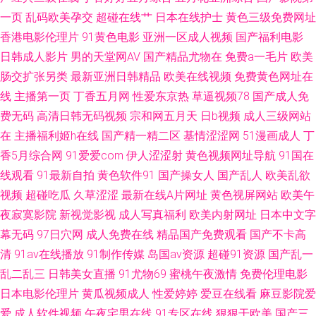
香蕉色 五月天午夜性爱 操碰日韩 久草99 熟妇人妻中文精品 91香蕉视频 久
一页
乱码欧美孕交
超碰在线艹
日本在线护士
黄色三级免费网址
香港电影伦理片
91黄色电影
亚洲一区成人视频
国产福利电影
久福利合集 中文AⅤ在线 国产日韩成人 人人操人人妻 99操比 激情青青草 日
日韩成人影片
男的天堂网AV
国产精品尤物在
免费a一毛片
欧美
肠交扩张另类
最新亚洲日韩精品
欧美在线视频
免费黄色网址在
韩色情无码 91磨菇网 国产观看 欧美一级色色 在线播放成人网站 久久精品黄
线
主播第一页
丁香五月网
性爱东京热
草逼视频78
国产成人免
费无码
高清日韩无码视频
宗和网五月天
日b视频
成人三级网站
色
在
主播福利姬h在线
国产精一精二区
基情涩涩网
51漫画成人
丁
香5月综合网
91爱爱com
伊人涩涩射
黄色视频网址导航
91国在
线观看
91最新自拍
黄色软件91
国产操女人
国产乱人
欧美乱欲
视频
超碰吃瓜
久草涩涩
最新在线A片网址
黄色视屏网站
欧美午
夜寂寞影院
新视觉影视
成人写真福利
欧美内射网址
日本中文字
幕无码
97日穴网
成人免费在线
精品国产免费观看
国产不卡高
清
91av在线播放
91制作传媒
岛国av资源
超碰91资源
国产乱一
乱二乱三
日韩美女直播
91尤物69
蜜桃午夜激情
免费伦理电影
日本电影伦理片
黄瓜视频成人
性爱婷婷
爱豆在线看
麻豆影院爱
爱
成人软件视频
午夜宅男在线
91专区在线
狠狠干欧美
国产三