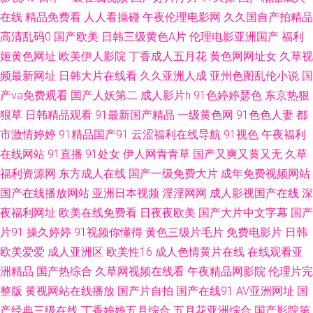
利在线看 91软件网战试看 大香蕉原网址 老湿机福利局影院 四虎影院欧美系
在线
精品免费看
人人看操碰
午夜伦理电影网
久久国自产拍精品
高清乱码0
国产欧美
日韩三级黄色A片
伦理电影亚洲国产
福利
列 91视频97 国产成人自拍网 日韩淫色网 97资源亚洲 狠狠撸狠狠操 青青娱
姬黄色网址
欧美伊人影院
丁香成人五月花
黄色网网址女
久草视
频最新网址
日韩大片在线看
久久亚洲人成
亚州色图乱伦小说
国
乐91 亚洲天堂色播 俺去啦俺去也操 九九热在线6 日韩中文资源 91链接免费
产va免费观看
国产人妖第二
成人影片h
91色婷婷瑟色
东京热狠
狠草
日韩精品观看
91最新国产精品
一级黄色网
91色色人妻
都
下载 久久草莓在线观看 婷婷涩丁香 99蜜臀视频网 久草资源网站 日韩熟女资
市激情婷婷
91精品国产91
云涩福利在线导航
91视色
午夜福利
源网站 91蜜拍 国产传媒91视频 欧美日韩成人色情 亚洲社区五月天 国产露脸
在线网站
91直播
91处女
伊人网青青草
国产又爽又黄又无
久草
福利资源网
东方成人在线
国产一级免费大片
成年免费视频网站
91 日本美女AA 91亚洲精品入口 国产精品第三页 欧美色色 91传媒在线 大香
国产在线播放网站
亚洲日本视频
淫淫网网
成人影视国产在线
深
夜福利网址
欧美在线免费看
日夜夜欧美
国产大片中文字幕
国产
蕉久草91 免费看的黄色网子 午夜理论 超碰亚洲综合网 青青草福利社 影音先
片91
操久婷婷
91视频你懂得
黄色三级片毛片
免费电影片
日韩
欧美爱爱
成人亚洲区
欧美性16
成人色情黄片在线
在线观看亚
锋亚洲色图 国产电影五码 欧美日韩大陆91 伊人久久精品无码 超碰成人免费
洲精品
国产热综合
久草网视频在线看
午夜精品网影院
伦理片完
整版
黄视网站在线播放
国产片自拍
国产在线91
AV亚洲网址
国
久草作爱 瑟瑟五月天 国产HD女人 色婷婷福利导航 肏屄视频免费观看 久久
产经典三级在线
丁香婷婷五月综合
五月花亚洲综合
国产影院第